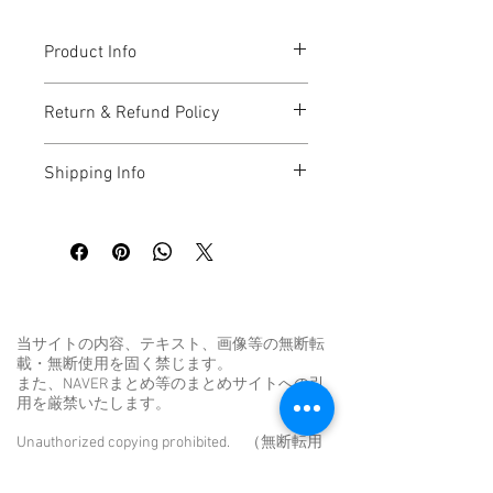
羊は古くから豊穣や幸運、安らぎの
象徴とされ、星座や神話、風水にお
Product Info
いても人々を導く存在として語られ
てきました。本作では、その羊を神
I'm a great place to add more 
格化し、未来への希望と心の平穏を
Return & Refund Policy
information about your product, such as 
見守る守護の存在として表現してい
sizing
, 
material
, 
care
, and 
cleaning 
ます。
I’m a great place to let your customers 
instructions
. This is also a great space 
Shipping Info
柔らかな白い毛並みには優しさと包
know what to do in case they are 
to highlight what makes this product 
容力を込め、背景には一枚一枚手作
dissatisfied with their purchase.
special and how your customers can 
I’m a great place to add more 
業で金箔を施しました。光の加減に
benefit from this item.
information about your 
shipping 
よって異なる表情を見せる金箔の輝
Easy Returns & Exchanges
methods
, 
packaging
, and 
cost
.
きは、まるで神聖な光に包まれたよ
Hassle-Free Process
うな幻想的な空間を生み出します。
Builds Customer Confidence
Providing straightforward information 
忙しい日々の中で心を穏やかに整
about your 
shipping policy
 is a great way 
え、未来への希望をそっと照らして
当サイトの内容、テキスト、画像等の無断転
Having a straightforward refund or 
to build trust and reassure your 
載・無断使用を固く禁じます。
くれる作品です。リビングや寝室、
exchange policy is a great way to build 
customers that they can buy from you 
また、NAVERまとめ等のまとめサイトへの引
仕事部屋などに飾ることで、空間に
trust and reassure your customers that 
with confidence.
用を厳禁いたします。
静かな温かさと上品な華やかさをも
they can buy with confidence.
たらします。
Unauthorized copying prohibited. （無断転用
禁止）
世界にひとつだけの原画作品とし
Unauthorized reproduction prohibited. （無断
て、その特別な存在感と金箔ならで