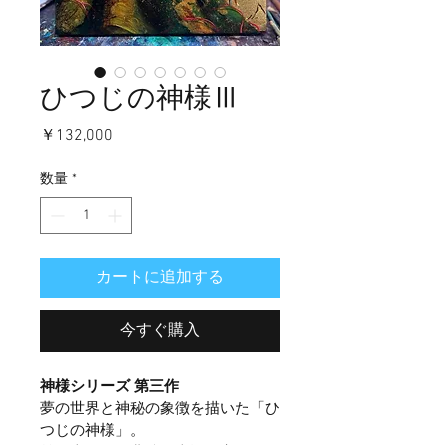
ひつじの神様Ⅲ
価
￥132,000
格
数量
*
カートに追加する
今すぐ購入
神様シリーズ 第三作
夢の世界と神秘の象徴を描いた「ひ
つじの神様」。